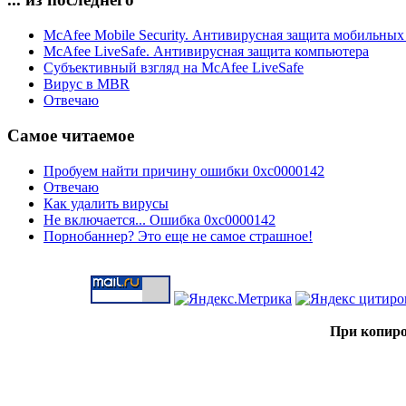
McAfee Mobile Security. Антивирусная защита мобильных
McAfee LiveSafe. Антивирусная защита компьютера
Субъективный взгляд на McAfee LiveSafe
Вирус в MBR
Отвечаю
Самое читаемое
Пробуем найти причину ошибки 0xc0000142
Отвечаю
Как удалить вирусы
Не включается... Ошибка 0xc0000142
Порнобаннер? Это еще не самое страшное!
При копиро