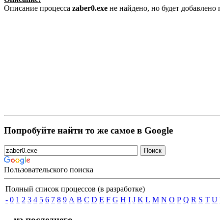
Описание процесса
zaber0.exe
не найдено, но будет добавлено
Попробуйте найти то же самое в Google
Пользовательского поиска
Полный список процессов (в разработке)
-
0
1
2
3
4
5
6
7
8
9
A
B
C
D
E
F
G
H
I
J
K
L
M
N
O
P
Q
R
S
T
U
... из последнего