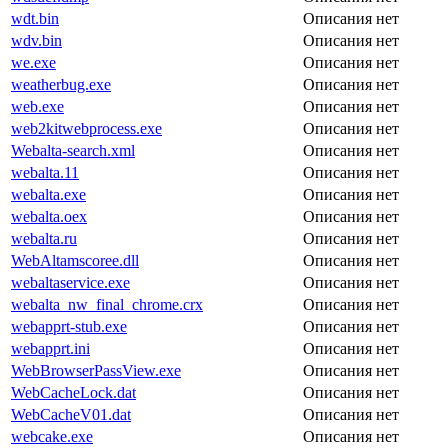
wdt.bin
Описания нет
wdv.bin
Описания нет
we.exe
Описания нет
weatherbug.exe
Описания нет
web.exe
Описания нет
web2kitwebprocess.exe
Описания нет
Webalta-search.xml
Описания нет
webalta.11
Описания нет
webalta.exe
Описания нет
webalta.oex
Описания нет
webalta.ru
Описания нет
WebAltamscoree.dll
Описания нет
webaltaservice.exe
Описания нет
webalta_nw_final_chrome.crx
Описания нет
webapprt-stub.exe
Описания нет
webapprt.ini
Описания нет
WebBrowserPassView.exe
Описания нет
WebCacheLock.dat
Описания нет
WebCacheV01.dat
Описания нет
webcake.exe
Описания нет