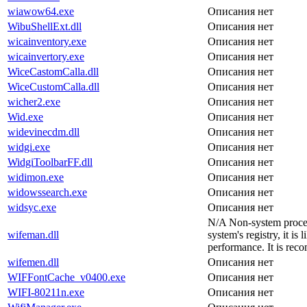
wiawow64.exe
Описания нет
WibuShellExt.dll
Описания нет
wicainventory.exe
Описания нет
wicainvertory.exe
Описания нет
WiceCastomCalla.dll
Описания нет
WiceCustomCalla.dll
Описания нет
wicher2.exe
Описания нет
Wid.exe
Описания нет
widevinecdm.dll
Описания нет
widgi.exe
Описания нет
WidgiToolbarFF.dll
Описания нет
widimon.exe
Описания нет
widowssearch.exe
Описания нет
widsyc.exe
Описания нет
N/A Non-system process
wifeman.dll
system's registry, it i
performance. It is rec
wifemen.dll
Описания нет
WIFFontCache_v0400.exe
Описания нет
WIFI-80211n.exe
Описания нет