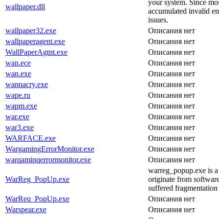
your system. Since most
wallpaper.dll
accumulated invalid en
issues.
wallpaper32.exe
Описания нет
wallpaperagent.exe
Описания нет
WallPaperAgtnt.exe
Описания нет
wan.ece
Описания нет
wan.exe
Описания нет
wannacry.exe
Описания нет
wape.ru
Описания нет
wapm.exe
Описания нет
war.exe
Описания нет
war3.exe
Описания нет
WARFACE.exe
Описания нет
WargamingErrorMonitor.exe
Описания нет
warqaminqerrormonitor.exe
Описания нет
warreg_popup.exe is a
WarReg_PopUp.exe
originate from software 
suffered fragmentation
WarReq_PopUp.exe
Описания нет
Warspear.exe
Описания нет