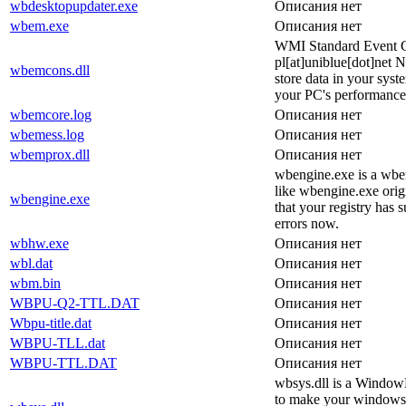
wbdesktopupdater.exe
Описания нет
wbem.exe
Описания нет
WMI Standard Event Con
pl[at]uniblue[dot]net 
wbemcons.dll
store data in your syste
your PC's performance.
wbemcore.log
Описания нет
wbemess.log
Описания нет
wbemprox.dll
Описания нет
wbengine.exe is a wbe
like wbengine.exe origi
wbengine.exe
that your registry has 
errors now.
wbhw.exe
Описания нет
wbl.dat
Описания нет
wbm.bin
Описания нет
WBPU-Q2-TTL.DAT
Описания нет
Wbpu-title.dat
Описания нет
WBPU-TLL.dat
Описания нет
WBPU-TTL.DAT
Описания нет
wbsys.dll is a Window
to make your windows s