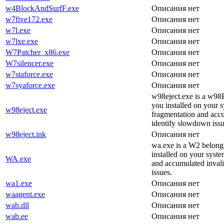
w4BlockAndSurfF.exe
Описания нет
w7five172.exe
Описания нет
w7l.exe
Описания нет
w7lxe.exe
Описания нет
W7Patcher_x86.exe
Описания нет
W7silencer.exe
Описания нет
w7staforce.exe
Описания нет
w7syaforce.exe
Описания нет
w98eject.exe is a w98E
you installed on your sy
w98eject.exe
fragmentation and accu
identify slowdown issu
w98eject.ink
Описания нет
wa.exe is a W2 belong
installed on your system
WA.exe
and accumulated invali
issues.
wa1.exe
Описания нет
waagent.exe
Описания нет
wab.dll
Описания нет
wab.ee
Описания нет