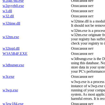
w2i4g7hu.exe
Описания нет
w2qyyrb0.exe
Описания нет
w3.dll
Описания нет
w32.dll
Описания нет
w32time.dll is a modul
w32time.dll
It should not be remov
w32tm.exe is a proces
w32tm.exe originate fro
w32tm.exe
your registry has suff
check your registry to
w32topl.dll
Описания нет
W3A5B4F.EXE
Описания нет
w3dbsmgr.exe is the Da
using this database. N
w3dbsmgr.exe
store data in your syste
your PC's performance.
w3r.exe
Описания нет
w3wp.exe is a process 
instance of w3wp.exe ru
w3wp.exe
running of your comput
system. As most applica
harmful errors. It is r
w3zw184.exe
Описания нет