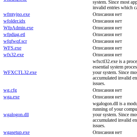
system. Since most appl
invalid entries which 
wfmtyjno.exe
Описания нет
wfolder.idx
Описания нет
WfpAdmin.exe
Описания нет
wfpdiag.etl
Описания нет
wfqfwqf.scr
Описания нет
WFS.exe
Описания нет
wfx32.exe
Описания нет
wfxctl32.exe is a proce
essential system proces
WFXCTL32.exe
your system. Since most
accumulated invalid en
issues.
wg.cfg
Описания нет
wga.exe
Описания нет
wgalogon.dll is a modu
running of your comput
wgalogon.dll
your system. Since most
accumulated invalid en
issues.
wgasetup.exe
Описания нет