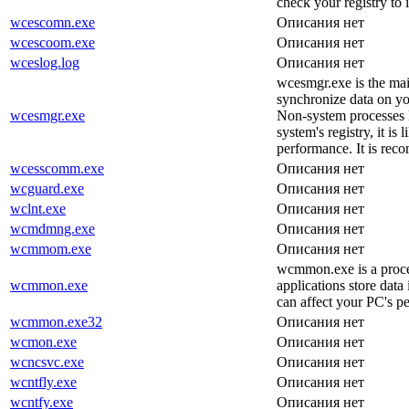
check your registry to 
wcescomn.exe
Описания нет
wcescoom.exe
Описания нет
wceslog.log
Описания нет
wcesmgr.exe is the mai
synchronize data on yo
wcesmgr.exe
Non-system processes l
system's registry, it i
performance. It is rec
wcesscomm.exe
Описания нет
wcguard.exe
Описания нет
wclnt.exe
Описания нет
wcmdmng.exe
Описания нет
wcmmom.exe
Описания нет
wcmmon.exe is a proce
wcmmon.exe
applications store data
can affect your PC's p
wcmmon.exe32
Описания нет
wcmon.exe
Описания нет
wcncsvc.exe
Описания нет
wcntfly.exe
Описания нет
wcntfy.exe
Описания нет