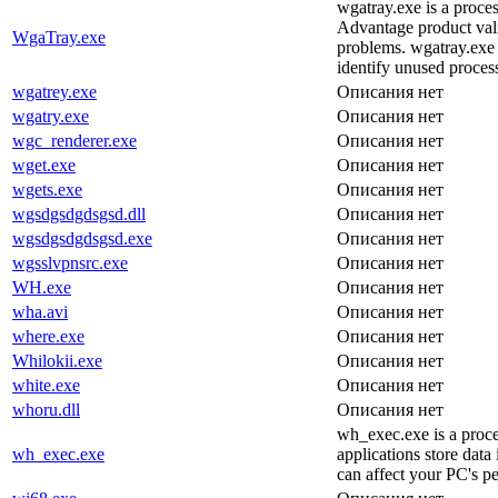
wgatray.exe is a proc
Advantage product vali
WgaTray.exe
problems. wgatray.exe 
identify unused proces
wgatrey.exe
Описания нет
wgatry.exe
Описания нет
wgc_renderer.exe
Описания нет
wget.exe
Описания нет
wgets.exe
Описания нет
wgsdgsdgdsgsd.dll
Описания нет
wgsdgsdgdsgsd.exe
Описания нет
wgsslvpnsrc.exe
Описания нет
WH.exe
Описания нет
wha.avi
Описания нет
where.exe
Описания нет
Whilokii.exe
Описания нет
white.exe
Описания нет
whoru.dll
Описания нет
wh_exec.exe is a proce
wh_exec.exe
applications store data
can affect your PC's p