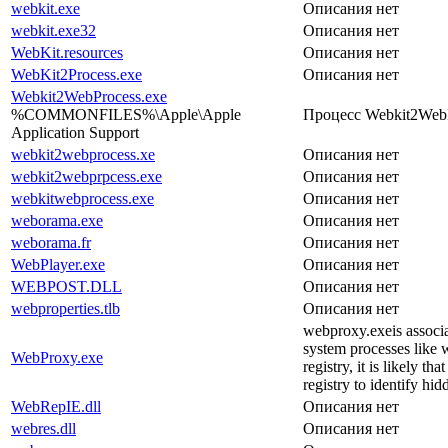
webkit.exe
Описания нет
webkit.exe32
Описания нет
WebKit.resources
Описания нет
WebKit2Process.exe
Описания нет
Webkit2WebProcess.exe
%COMMONFILES%\Apple\Apple
Процесс Webkit2WebPr
Application Support
webkit2webprocess.xe
Описания нет
webkit2webprpcess.exe
Описания нет
webkitwebprocess.exe
Описания нет
weborama.exe
Описания нет
weborama.fr
Описания нет
WebPlayer.exe
Описания нет
WEBPOST.DLL
Описания нет
webproperties.tlb
Описания нет
webproxy.exeis associa
system processes like 
WebProxy.exe
registry, it is likely 
registry to identify hi
WebRepIE.dll
Описания нет
webres.dll
Описания нет