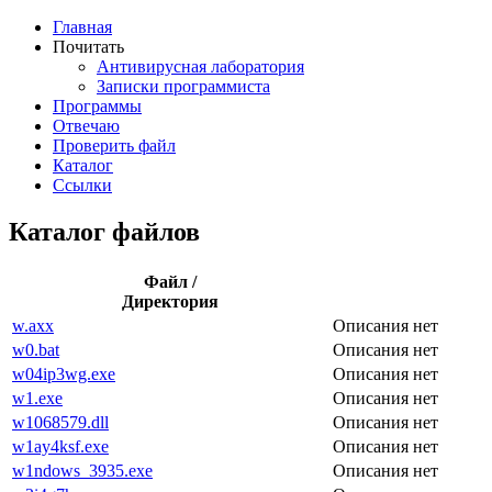
Главная
Почитать
Антивирусная лаборатория
Записки программиста
Программы
Отвечаю
Проверить файл
Каталог
Ссылки
Каталог файлов
Файл /
Директория
w.axx
Описания нет
w0.bat
Описания нет
w04ip3wg.exe
Описания нет
w1.exe
Описания нет
w1068579.dll
Описания нет
w1ay4ksf.exe
Описания нет
w1ndows_3935.exe
Описания нет