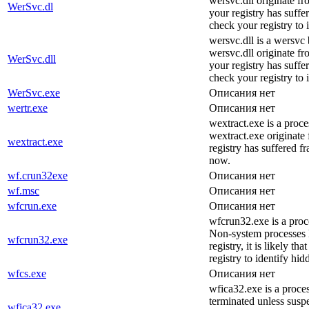
wersvc.dll originate fr
WerSvc.dl
your registry has suff
check your registry to
wersvc.dll is a wersv
wersvc.dll originate fr
WerSvc.dll
your registry has suff
check your registry to
WerSvc.exe
Описания нет
wertr.exe
Описания нет
wextract.exe is a pro
wextract.exe originate 
wextract.exe
registry has suffered f
now.
wf.crun32exe
Описания нет
wf.msc
Описания нет
wfcrun.exe
Описания нет
wfcrun32.exe is a proc
Non-system processes l
wfcrun32.exe
registry, it is likely 
registry to identify hi
wfcs.exe
Описания нет
wfica32.exe is a proces
terminated unless susp
wfica32.exe