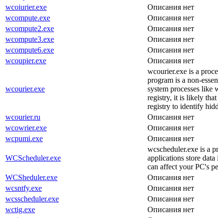
wcoiurier.exe
Описания нет
wcompute.exe
Описания нет
wcompute2.exe
Описания нет
wcompute3.exe
Описания нет
wcompute6.exe
Описания нет
wcoupier.exe
Описания нет
wcourier.exe is a proc
program is a non-essen
wcourier.exe
system processes like w
registry, it is likely 
registry to identify hi
wcourier.ru
Описания нет
wcowrier.exe
Описания нет
wcpumi.exe
Описания нет
wcscheduler.exe is a p
WCScheduler.exe
applications store data
can affect your PC's p
WCSheduler.exe
Описания нет
wcsntfy.exe
Описания нет
wcsscheduler.exe
Описания нет
wctig.exe
Описания нет