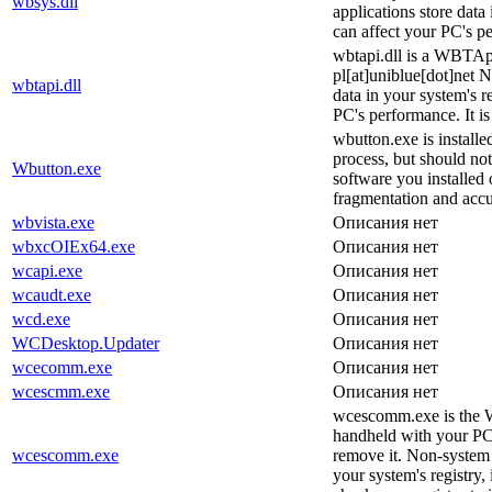
wbsys.dll
applications store data
can affect your PC's p
wbtapi.dll is a WBTApi 
pl[at]uniblue[dot]net N
wbtapi.dll
data in your system's r
PC's performance. It i
wbutton.exe is install
process, but should no
Wbutton.exe
software you installed o
fragmentation and accu
wbvista.exe
Описания нет
wbxcOIEx64.exe
Описания нет
wcapi.exe
Описания нет
wcaudt.exe
Описания нет
wcd.exe
Описания нет
WCDesktop.Updater
Описания нет
wcecomm.exe
Описания нет
wcescmm.exe
Описания нет
wcescomm.exe is the W
handheld with your PC.
wcescomm.exe
remove it. Non-system 
your system's registry,