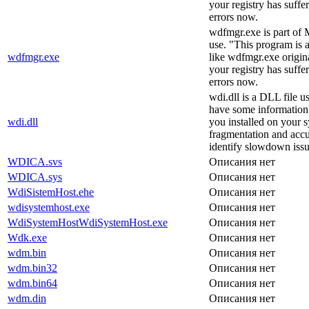
your registry has suff
errors now.
wdfmgr.exe is part of 
use. "This program is 
wdfmgr.exe
like wdfmgr.exe origina
your registry has suff
errors now.
wdi.dll is a DLL file 
have some information a
wdi.dll
you installed on your sy
fragmentation and accu
identify slowdown issu
WDICA.svs
Описания нет
WDICA.sys
Описания нет
WdiSistemHost.ehe
Описания нет
wdisystemhost.exe
Описания нет
WdiSystemHostWdiSystemHost.exe
Описания нет
Wdk.exe
Описания нет
wdm.bin
Описания нет
wdm.bin32
Описания нет
wdm.bin64
Описания нет
wdm.din
Описания нет