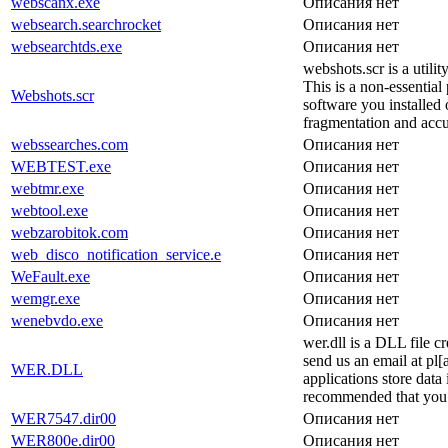
webscanx.exe
Описания нет
websearch.searchrocket
Описания нет
websearchtds.exe
Описания нет
webshots.scr is a util
This is a non-essential
Webshots.scr
software you installed o
fragmentation and accu
webssearches.com
Описания нет
WEBTEST.exe
Описания нет
webtmr.exe
Описания нет
webtool.exe
Описания нет
webzarobitok.com
Описания нет
web_disco_notification_service.e
Описания нет
WeFault.exe
Описания нет
wemgr.exe
Описания нет
wenebvdo.exe
Описания нет
wer.dll is a DLL file c
send us an email at pl
WER.DLL
applications store data 
recommended that you c
WER7547.dir00
Описания нет
WER800e.dir00
Описания нет