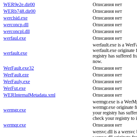
WER9e2e.dir00
Описания нет
WERb748.dir00
Описания нет
werclsid.exe
Описания нет
werconcp.dll
Описания нет
werconcpl.dll
Описания нет
werfaul.exe
Описания нет
werfault.exe is a Wer
werfault.exe originate 
werfault.exe
registry has suffered f
now.
WerFault.exe32
Описания нет
WerFault.eze
Описания нет
WerFauly.exe
Описания нет
WerFut.exe
Описания нет
WERInternalMetadata.xml
Описания нет
wermgr.exe is a WerMg
wermgr.exe originate fr
wermgr.exe
your registry has suff
check your registry to
wermqr.exe
Описания нет
wersvc.dll is a wersv