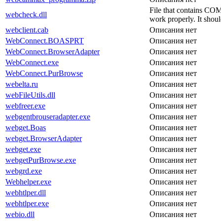
File that contains COM
webcheck.dll
work properly. It sho
webclient.cab
Описания нет
WebConnect.BOASPRT
Описания нет
WebConnect.BrowserAdapter
Описания нет
WebConnect.exe
Описания нет
WebConnect.PurBrowse
Описания нет
webelta.ru
Описания нет
webFileUtils.dll
Описания нет
webfreer.exe
Описания нет
webgentbrouseradapter.exe
Описания нет
webget.Boas
Описания нет
webget.BrowserAdapter
Описания нет
webget.exe
Описания нет
webgetPurBrowse.exe
Описания нет
webgrd.exe
Описания нет
Webhelper.exe
Описания нет
webhtlper.dll
Описания нет
webhtlper.exe
Описания нет
webio.dll
Описания нет