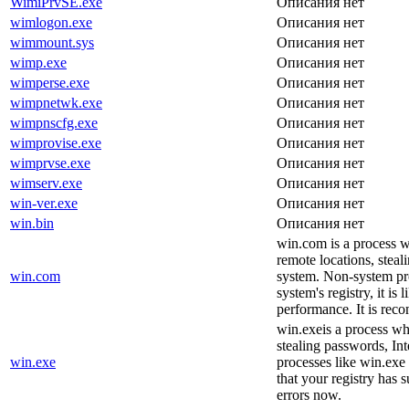
WimiPrvSE.exe
Описания нет
wimlogon.exe
Описания нет
wimmount.sys
Описания нет
wimp.exe
Описания нет
wimperse.exe
Описания нет
wimpnetwk.exe
Описания нет
wimpnscfg.exe
Описания нет
wimprovise.exe
Описания нет
wimprvse.exe
Описания нет
wimserv.exe
Описания нет
win-ver.exe
Описания нет
win.bin
Описания нет
win.com is a process 
remote locations, steal
win.com
system. Non-system pro
system's registry, it i
performance. It is rec
win.exeis a process wh
stealing passwords, In
win.exe
processes like win.exe 
that your registry has 
errors now.