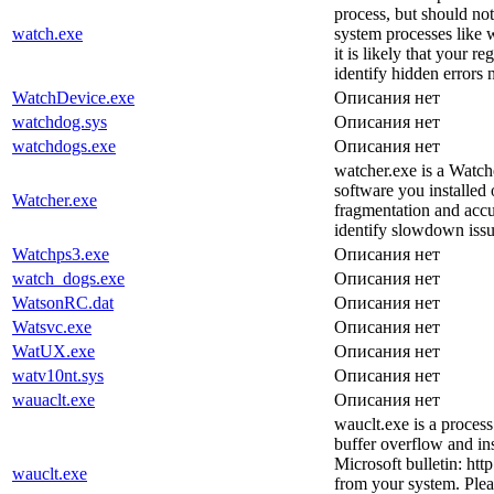
process, but should no
watch.exe
system processes like w
it is likely that your 
identify hidden errors 
WatchDevice.exe
Описания нет
watchdog.sys
Описания нет
watchdogs.exe
Описания нет
watcher.exe is a Watch
software you installed o
Watcher.exe
fragmentation and accu
identify slowdown issu
Watchps3.exe
Описания нет
watch_dogs.exe
Описания нет
WatsonRC.dat
Описания нет
Watsvc.exe
Описания нет
WatUX.exe
Описания нет
watv10nt.sys
Описания нет
wauaclt.exe
Описания нет
wauclt.exe is a proces
buffer overflow and ins
Microsoft bulletin: ht
wauclt.exe
from your system. Plea