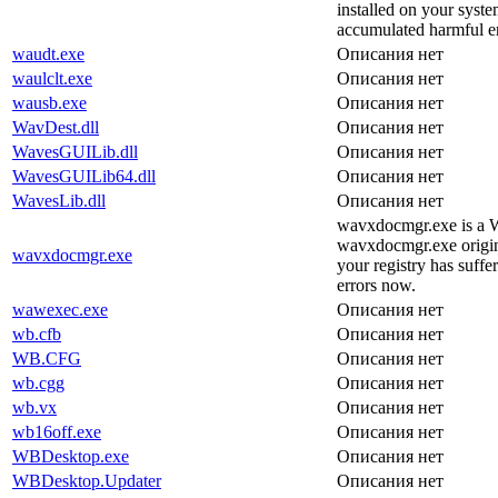
installed on your system
accumulated harmful er
waudt.exe
Описания нет
waulclt.exe
Описания нет
wausb.exe
Описания нет
WavDest.dll
Описания нет
WavesGUILib.dll
Описания нет
WavesGUILib64.dll
Описания нет
WavesLib.dll
Описания нет
wavxdocmgr.exe is a 
wavxdocmgr.exe originat
wavxdocmgr.exe
your registry has suff
errors now.
wawexec.exe
Описания нет
wb.cfb
Описания нет
WB.CFG
Описания нет
wb.cgg
Описания нет
wb.vx
Описания нет
wb16off.exe
Описания нет
WBDesktop.exe
Описания нет
WBDesktop.Updater
Описания нет