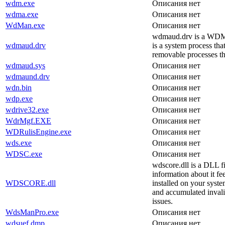
wdm.exe
Описания нет
wdma.exe
Описания нет
WdMan.exe
Описания нет
wdmaud.drv is a WDM 
wdmaud.drv
is a system process th
removable processes t
wdmaud.sys
Описания нет
wdmaund.drv
Описания нет
wdn.bin
Описания нет
wdp.exe
Описания нет
wdrive32.exe
Описания нет
WdrMgf.EXE
Описания нет
WDRulisEngine.exe
Описания нет
wds.exe
Описания нет
WDSC.exe
Описания нет
wdscore.dll is a DLL f
information about it fe
WDSCORE.dll
installed on your system
and accumulated invali
issues.
WdsManPro.exe
Описания нет
wdsuef.dmp
Описания нет