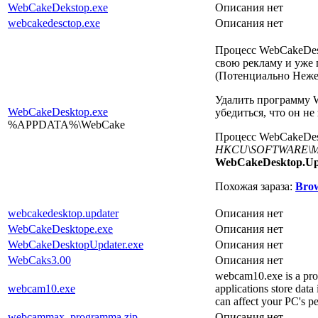
WebCakeDekstop.exe
Описания нет
webcakedesctop.exe
Описания нет
Процесс WebCakeDesk
свою рекламу и уже 
(Потенциально Неже
Удалить программу W
WebCakeDesktop.exe
убедиться, что он не
%APPDATA%\WebCake
Процесс WebCakeDesk
HKCU\SOFTWARE\Micr
WebCakeDesktop.Upd
Похожая зараза:
Brow
webcakedesktop.updater
Описания нет
WebCakeDesktope.exe
Описания нет
WebCakeDesktopUpdater.exe
Описания нет
WebCaks3.00
Описания нет
webcam10.exe is a pro
webcam10.exe
applications store data
can affect your PC's p
webcammax_programma.zip
Описания нет