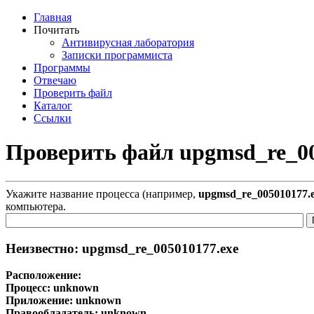
Главная
Почитать
Антивирусная лаборатория
Записки программиста
Программы
Отвечаю
Проверить файл
Каталог
Ссылки
Проверить файл upgmsd_re_00
Укажите название процесса (например,
upgmsd_re_005010177.
компьютера.
Неизвестно: upgmsd_re_005010177.exe
Расположение:
Процесс:
unknown
Приложение:
unknown
Правообладатель:
unknown