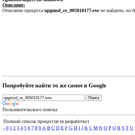
Описание:
Описание процесса
upgmsd_re_005010177.exe
не найдено, но 
Попробуйте найти то же самое в Google
Пользовательского поиска
Полный список процессов (в разработке)
-
0
1
2
3
4
5
6
7
8
9
A
B
C
D
E
F
G
H
I
J
K
L
M
N
O
P
Q
R
S
T
U