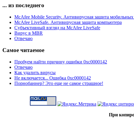
... из последнего
McAfee Mobile Security. Антивирусная защита мобильных
McAfee LiveSafe. Антивирусная защита компьютера
Субъективный взгляд на McAfee LiveSafe
Вирус в MBR
Отвечаю
Самое читаемое
Пробуем найти причину ошибки 0xc0000142
Отвечаю
Как удалить вирусы
Не включается... Ошибка 0xc0000142
Порнобаннер? Это еще не самое страшное!
При копиро