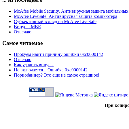
McAfee Mobile Security. Антивирусная защита мобильных
McAfee LiveSafe. Антивирусная защита компьютера
Субъективный взгляд на McAfee LiveSafe
Вирус в MBR
Отвечаю
Самое читаемое
Пробуем найти причину ошибки 0xc0000142
Отвечаю
Как удалить вирусы
Не включается... Ошибка 0xc0000142
Порнобаннер? Это еще не самое страшное!
При копиро