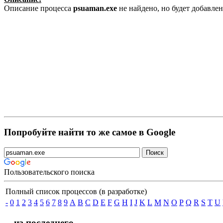
Описание процесса
psuaman.exe
не найдено, но будет добавле
Попробуйте найти то же самое в Google
Пользовательского поиска
Полный список процессов (в разработке)
-
0
1
2
3
4
5
6
7
8
9
A
B
C
D
E
F
G
H
I
J
K
L
M
N
O
P
Q
R
S
T
U
... из последнего