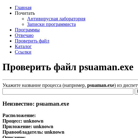
Главная
Почитать
Антивирусная лаборатория
Записки программиста
Программы
Отвечаю
Проверить файл
Каталог
Ссылки
Проверить файл psuaman.exe
Укажите название процесса (например,
psuaman.exe
) из диспе
Неизвестно: psuaman.exe
Расположение:
Процесс:
unknown
Приложение:
unknown
Правообладатель:
unknown
Описание: