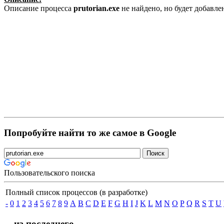
Описание процесса
prutorian.exe
не найдено, но будет добавл
Попробуйте найти то же самое в Google
Пользовательского поиска
Полный список процессов (в разработке)
-
0
1
2
3
4
5
6
7
8
9
A
B
C
D
E
F
G
H
I
J
K
L
M
N
O
P
Q
R
S
T
U
... из последнего