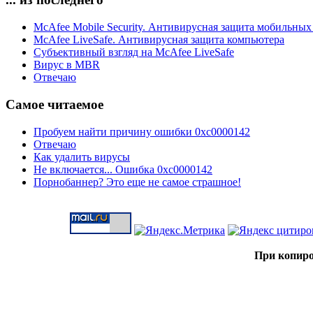
McAfee Mobile Security. Антивирусная защита мобильных
McAfee LiveSafe. Антивирусная защита компьютера
Субъективный взгляд на McAfee LiveSafe
Вирус в MBR
Отвечаю
Самое читаемое
Пробуем найти причину ошибки 0xc0000142
Отвечаю
Как удалить вирусы
Не включается... Ошибка 0xc0000142
Порнобаннер? Это еще не самое страшное!
При копиро