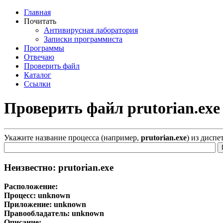
Главная
Почитать
Антивирусная лаборатория
Записки программиста
Программы
Отвечаю
Проверить файл
Каталог
Ссылки
Проверить файл prutorian.exe
Укажите название процесса (например,
prutorian.exe
) из диспе
Неизвестно: prutorian.exe
Расположение:
Процесс:
unknown
Приложение:
unknown
Правообладатель:
unknown
Описание: