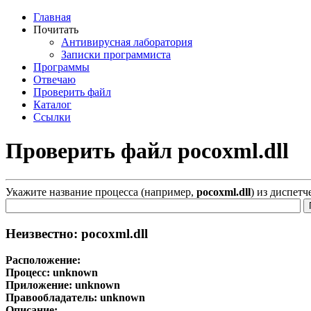
Главная
Почитать
Антивирусная лаборатория
Записки программиста
Программы
Отвечаю
Проверить файл
Каталог
Ссылки
Проверить файл pocoxml.dll
Укажите название процесса (например,
pocoxml.dll
) из диспетч
Неизвестно: pocoxml.dll
Расположение:
Процесс:
unknown
Приложение:
unknown
Правообладатель:
unknown
Описание: