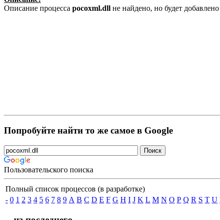
Описание процесса
pocoxml.dll
не найдено, но будет добавлен
Попробуйте найти то же самое в Google
Пользовательского поиска
Полный список процессов (в разработке)
-
0
1
2
3
4
5
6
7
8
9
A
B
C
D
E
F
G
H
I
J
K
L
M
N
O
P
Q
R
S
T
U
... из последнего