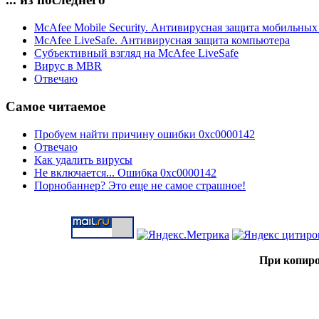
McAfee Mobile Security. Антивирусная защита мобильных
McAfee LiveSafe. Антивирусная защита компьютера
Субъективный взгляд на McAfee LiveSafe
Вирус в MBR
Отвечаю
Самое читаемое
Пробуем найти причину ошибки 0xc0000142
Отвечаю
Как удалить вирусы
Не включается... Ошибка 0xc0000142
Порнобаннер? Это еще не самое страшное!
При копиро