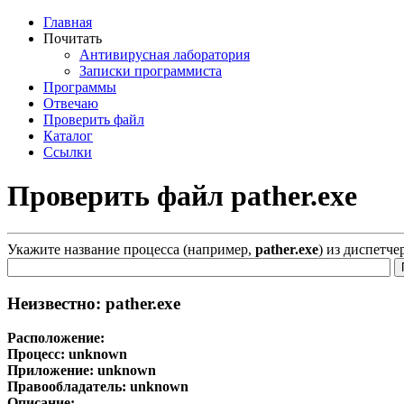
Главная
Почитать
Антивирусная лаборатория
Записки программиста
Программы
Отвечаю
Проверить файл
Каталог
Ссылки
Проверить файл pather.exe
Укажите название процесса (например,
pather.exe
) из диспетче
Неизвестно: pather.exe
Расположение:
Процесс:
unknown
Приложение:
unknown
Правообладатель:
unknown
Описание: