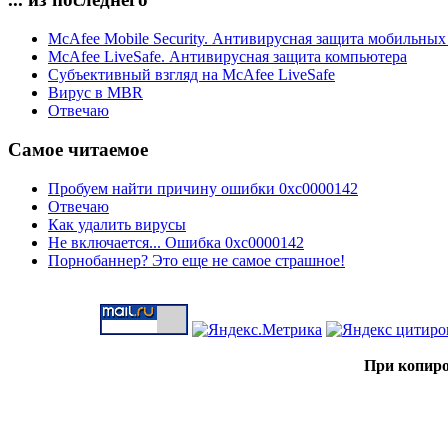
McAfee Mobile Security. Антивирусная защита мобильных
McAfee LiveSafe. Антивирусная защита компьютера
Субъективный взгляд на McAfee LiveSafe
Вирус в MBR
Отвечаю
Самое читаемое
Пробуем найти причину ошибки 0xc0000142
Отвечаю
Как удалить вирусы
Не включается... Ошибка 0xc0000142
Порнобаннер? Это еще не самое страшное!
При копиро