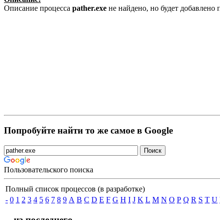
Описание процесса
pather.exe
не найдено, но будет добавлено
Попробуйте найти то же самое в Google
Пользовательского поиска
Полный список процессов (в разработке)
-
0
1
2
3
4
5
6
7
8
9
A
B
C
D
E
F
G
H
I
J
K
L
M
N
O
P
Q
R
S
T
U
... из последнего