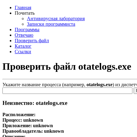
Главная
Почитать
Антивирусная лаборатория
Записки программиста
Программы
Отвечаю
Проверить файл
Каталог
Ссылки
Проверить файл otatelogs.exe
Укажите название процесса (например,
otatelogs.exe
) из диспет
Неизвестно: otatelogs.exe
Расположение:
Процесс:
unknown
Приложение:
unknown
Правообладатель:
unknown
Описание: