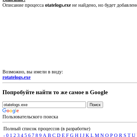
Описание процесса
otatelogs.exe
не найдено, но будет добавле
Возможно, вы имели в виду:
rotatelogs.exe
Попробуйте найти то же самое в Google
Пользовательского поиска
Полный список процессов (в разработке)
-
0
1
2
3
4
5
6
7
8
9
A
B
C
D
E
F
G
H
I
J
K
L
M
N
O
P
Q
R
S
T
U