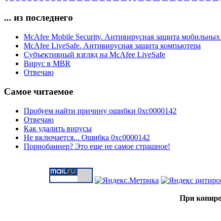
... из последнего
McAfee Mobile Security. Антивирусная защита мобильных
McAfee LiveSafe. Антивирусная защита компьютера
Субъективный взгляд на McAfee LiveSafe
Вирус в MBR
Отвечаю
Самое читаемое
Пробуем найти причину ошибки 0xc0000142
Отвечаю
Как удалить вирусы
Не включается... Ошибка 0xc0000142
Порнобаннер? Это еще не самое страшное!
При копиро