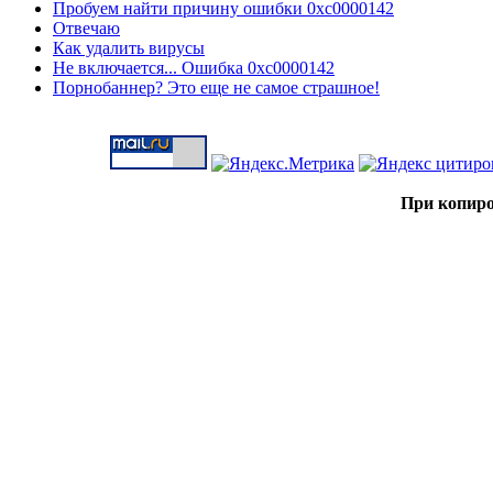
Пробуем найти причину ошибки 0xc0000142
Отвечаю
Как удалить вирусы
Не включается... Ошибка 0xc0000142
Порнобаннер? Это еще не самое страшное!
При копиро