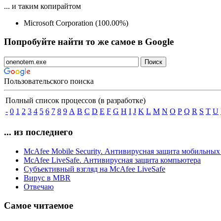
... и таким копирайтом
Microsoft Corporation (100.00%)
Попробуйте найти то же самое в Google
Пользовательского поиска
Полный список процессов (в разработке)
-
0
1
2
3
4
5
6
7
8
9
A
B
C
D
E
F
G
H
I
J
K
L
M
N
O
P
Q
R
S
T
U
... из последнего
McAfee Mobile Security. Антивирусная защита мобильных
McAfee LiveSafe. Антивирусная защита компьютера
Субъективный взгляд на McAfee LiveSafe
Вирус в MBR
Отвечаю
Самое читаемое