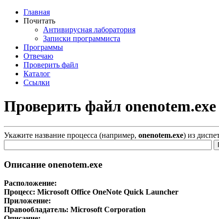
Главная
Почитать
Антивирусная лаборатория
Записки программиста
Программы
Отвечаю
Проверить файл
Каталог
Ссылки
Проверить файл onenotem.exe
Укажите название процесса (например,
onenotem.exe
) из диспе
Описание onenotem.exe
Расположение:
Процесс:
Microsoft Office OneNote Quick Launcher
Приложение:
Правообладатель:
Microsoft Corporation
Описание: