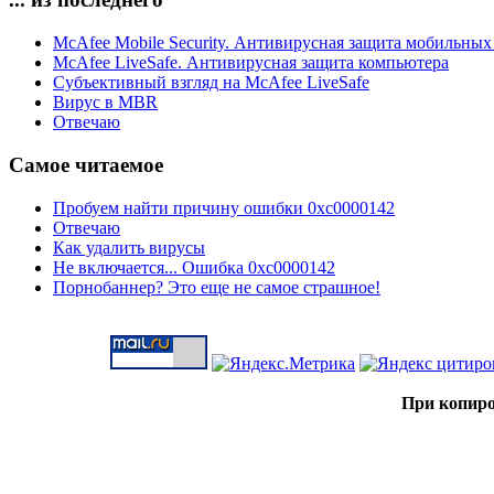
McAfee Mobile Security. Антивирусная защита мобильных
McAfee LiveSafe. Антивирусная защита компьютера
Субъективный взгляд на McAfee LiveSafe
Вирус в MBR
Отвечаю
Самое читаемое
Пробуем найти причину ошибки 0xc0000142
Отвечаю
Как удалить вирусы
Не включается... Ошибка 0xc0000142
Порнобаннер? Это еще не самое страшное!
При копиро