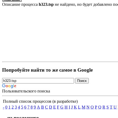
Описание процесса
h323.tsp
не найдено, но будет добавлено п
Попробуйте найти то же самое в Google
Пользовательского поиска
Полный список процессов (в разработке)
-
0
1
2
3
4
5
6
7
8
9
A
B
C
D
E
F
G
H
I
J
K
L
M
N
O
P
Q
R
S
T
U
... из последнего