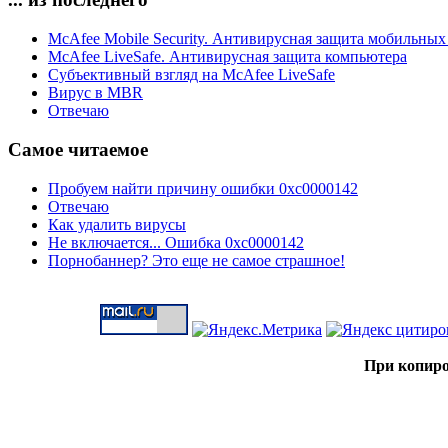
McAfee Mobile Security. Антивирусная защита мобильных
McAfee LiveSafe. Антивирусная защита компьютера
Субъективный взгляд на McAfee LiveSafe
Вирус в MBR
Отвечаю
Самое читаемое
Пробуем найти причину ошибки 0xc0000142
Отвечаю
Как удалить вирусы
Не включается... Ошибка 0xc0000142
Порнобаннер? Это еще не самое страшное!
При копиро