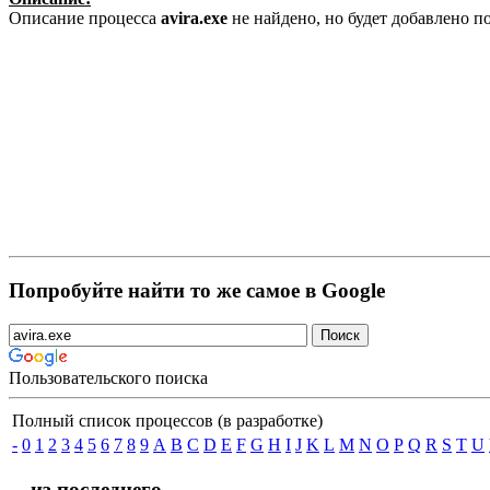
Описание процесса
avira.exe
не найдено, но будет добавлено 
Попробуйте найти то же самое в Google
Пользовательского поиска
Полный список процессов (в разработке)
-
0
1
2
3
4
5
6
7
8
9
A
B
C
D
E
F
G
H
I
J
K
L
M
N
O
P
Q
R
S
T
U
... из последнего