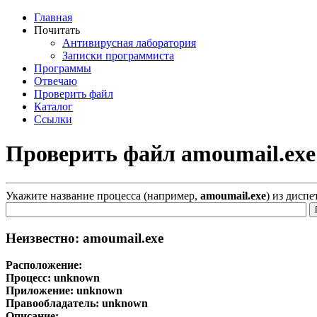
Главная
Почитать
Антивирусная лаборатория
Записки программиста
Программы
Отвечаю
Проверить файл
Каталог
Ссылки
Проверить файл amoumail.exe
Укажите название процесса (например,
amoumail.exe
) из дисп
Неизвестно: amoumail.exe
Расположение:
Процесс:
unknown
Приложение:
unknown
Правообладатель:
unknown
Описание: