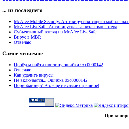
... из последнего
McAfee Mobile Security. Антивирусная защита мобильных
McAfee LiveSafe. Антивирусная защита компьютера
Субъективный взгляд на McAfee LiveSafe
Вирус в MBR
Отвечаю
Самое читаемое
Пробуем найти причину ошибки 0xc0000142
Отвечаю
Как удалить вирусы
Не включается... Ошибка 0xc0000142
Порнобаннер? Это еще не самое страшное!
При копиро