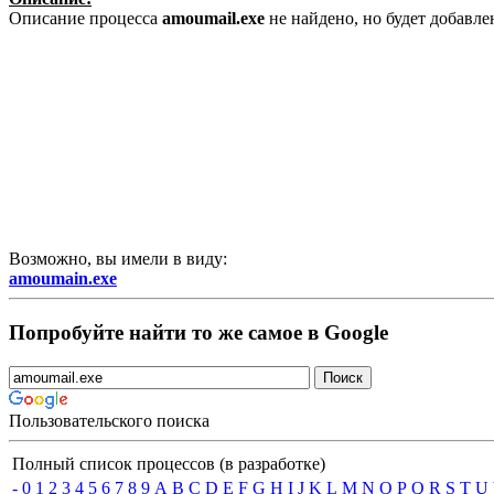
Описание процесса
amoumail.exe
не найдено, но будет добавл
Возможно, вы имели в виду:
amoumain.exe
Попробуйте найти то же самое в Google
Пользовательского поиска
Полный список процессов (в разработке)
-
0
1
2
3
4
5
6
7
8
9
A
B
C
D
E
F
G
H
I
J
K
L
M
N
O
P
Q
R
S
T
U