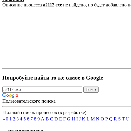
Описание процесса
a2112.exe
не найдено, но будет добавлено 
Попробуйте найти то же самое в Google
Пользовательского поиска
Полный список процессов (в разработке)
-
0
1
2
3
4
5
6
7
8
9
A
B
C
D
E
F
G
H
I
J
K
L
M
N
O
P
Q
R
S
T
U
... из последнего