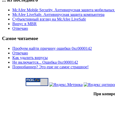
McAfee Mobile Security. Антивирусная защита мобильных
McAfee LiveSafe. Антивирусная защита компьютера
Субъективный взгляд на McAfee LiveSafe
Вирус в MBR
Отвечаю
Самое читаемое
Пробуем найти причину ошибки 0xc0000142
Отвечаю
Как удалить вирусы
Не включается... Ошибка 0xc0000142
Порнобаннер? Это еще не самое страшное!
При копиро