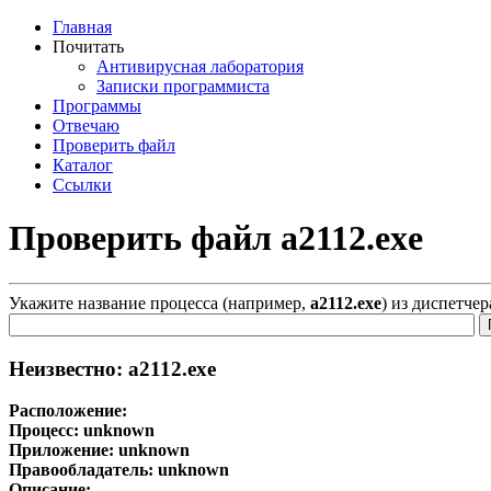
Главная
Почитать
Антивирусная лаборатория
Записки программиста
Программы
Отвечаю
Проверить файл
Каталог
Ссылки
Проверить файл a2112.exe
Укажите название процесса (например,
a2112.exe
) из диспетче
Неизвестно: a2112.exe
Расположение:
Процесс:
unknown
Приложение:
unknown
Правообладатель:
unknown
Описание: