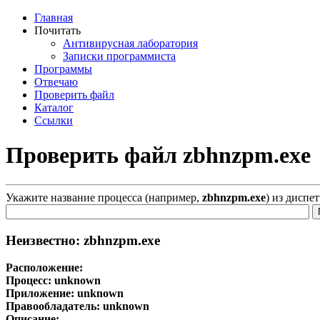
Главная
Почитать
Антивирусная лаборатория
Записки программиста
Программы
Отвечаю
Проверить файл
Каталог
Ссылки
Проверить файл zbhnzpm.exe
Укажите название процесса (например,
zbhnzpm.exe
) из диспе
Неизвестно: zbhnzpm.exe
Расположение:
Процесс:
unknown
Приложение:
unknown
Правообладатель:
unknown
Описание: