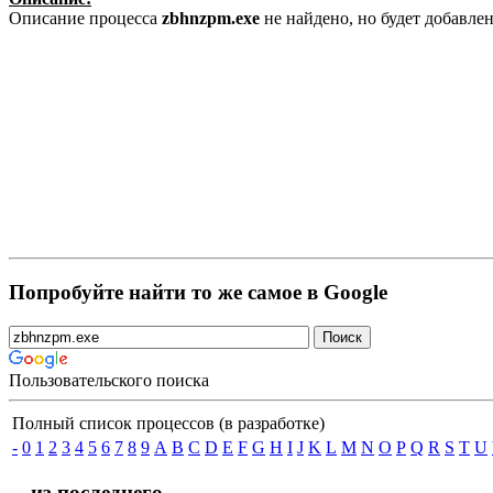
Описание процесса
zbhnzpm.exe
не найдено, но будет добавле
Попробуйте найти то же самое в Google
Пользовательского поиска
Полный список процессов (в разработке)
-
0
1
2
3
4
5
6
7
8
9
A
B
C
D
E
F
G
H
I
J
K
L
M
N
O
P
Q
R
S
T
U
... из последнего