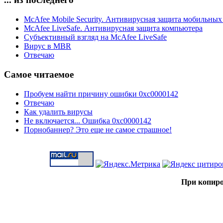
McAfee Mobile Security. Антивирусная защита мобильных
McAfee LiveSafe. Антивирусная защита компьютера
Субъективный взгляд на McAfee LiveSafe
Вирус в MBR
Отвечаю
Самое читаемое
Пробуем найти причину ошибки 0xc0000142
Отвечаю
Как удалить вирусы
Не включается... Ошибка 0xc0000142
Порнобаннер? Это еще не самое страшное!
При копиро