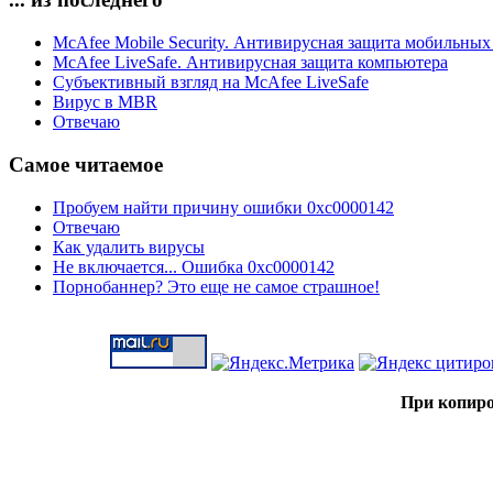
McAfee Mobile Security. Антивирусная защита мобильных
McAfee LiveSafe. Антивирусная защита компьютера
Субъективный взгляд на McAfee LiveSafe
Вирус в MBR
Отвечаю
Самое читаемое
Пробуем найти причину ошибки 0xc0000142
Отвечаю
Как удалить вирусы
Не включается... Ошибка 0xc0000142
Порнобаннер? Это еще не самое страшное!
При копиро