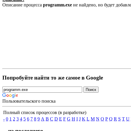
Описание процесса
programm.exe
не найдено, но будет добав
Попробуйте найти то же самое в Google
Пользовательского поиска
Полный список процессов (в разработке)
-
0
1
2
3
4
5
6
7
8
9
A
B
C
D
E
F
G
H
I
J
K
L
M
N
O
P
Q
R
S
T
U
... из последнего