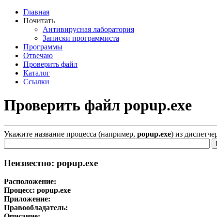
Главная
Почитать
Антивирусная лаборатория
Записки программиста
Программы
Отвечаю
Проверить файл
Каталог
Ссылки
Проверить файл popup.exe
Укажите название процесса (например,
popup.exe
) из диспетче
Неизвестно: popup.exe
Расположение:
Процесс:
popup.exe
Приложение:
Правообладатель:
Описание: