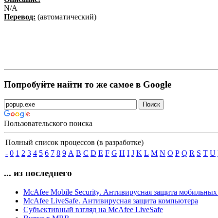
N/A
Перевод:
(автоматический)
Попробуйте найти то же самое в Google
Пользовательского поиска
Полный список процессов (в разработке)
-
0
1
2
3
4
5
6
7
8
9
A
B
C
D
E
F
G
H
I
J
K
L
M
N
O
P
Q
R
S
T
U
... из последнего
McAfee Mobile Security. Антивирусная защита мобильных
McAfee LiveSafe. Антивирусная защита компьютера
Субъективный взгляд на McAfee LiveSafe