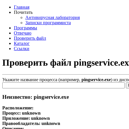
Главная
Почитать
Антивирусная лаборатория
Записки программиста
Программы
Отвечаю
Проверить файл
Каталог
Ссылки
Проверить файл pingservice.ex
Укажите название процесса (например,
pingservice.exe
) из дис
Неизвестно: pingservice.exe
Расположение:
Процесс:
unknown
Приложение:
unknown
Правообладатель:
unknown
Описание: