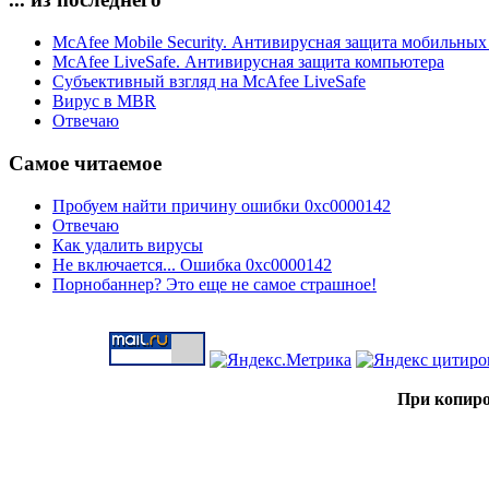
McAfee Mobile Security. Антивирусная защита мобильных
McAfee LiveSafe. Антивирусная защита компьютера
Субъективный взгляд на McAfee LiveSafe
Вирус в MBR
Отвечаю
Самое читаемое
Пробуем найти причину ошибки 0xc0000142
Отвечаю
Как удалить вирусы
Не включается... Ошибка 0xc0000142
Порнобаннер? Это еще не самое страшное!
При копиро