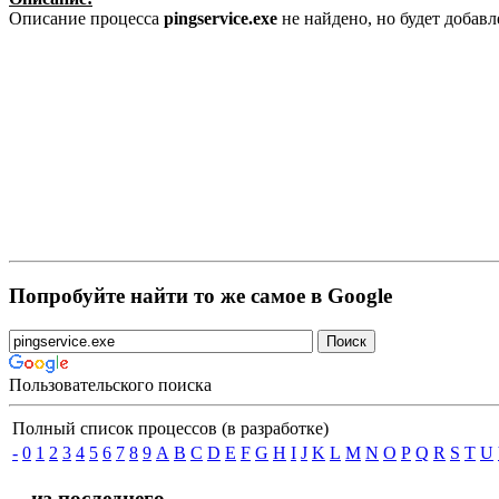
Описание процесса
pingservice.exe
не найдено, но будет добав
Попробуйте найти то же самое в Google
Пользовательского поиска
Полный список процессов (в разработке)
-
0
1
2
3
4
5
6
7
8
9
A
B
C
D
E
F
G
H
I
J
K
L
M
N
O
P
Q
R
S
T
U
... из последнего