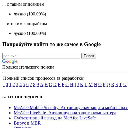
... с таким описанием
пусто
(100.00%)
... и таким копирайтом
пусто
(100.00%)
Попробуйте найти то же самое в Google
Пользовательского поиска
Полный список процессов (в разработке)
-
0
1
2
3
4
5
6
7
8
9
A
B
C
D
E
F
G
H
I
J
K
L
M
N
O
P
Q
R
S
T
U
... из последнего
McAfee Mobile Security. Антивирусная защита мобильных
McAfee LiveSafe. Антивирусная защита компьютера
Субъективный взгляд на McAfee LiveSafe
Вирус в MBR