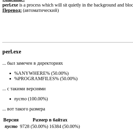
perl.exe
is a process which will sit quietly in the background and blo
Перевод:
(автоматический)
perl.exe
... был замечен в директориях
%ANYWHERE% (50.00%)
%PROGRAMFILES% (50.00%)
... с такими версиями
пусто
(100.00%)
... вот такого размера
Версия
Размер в байтах
пусто
9728
(50.00%)
16384
(50.00%)