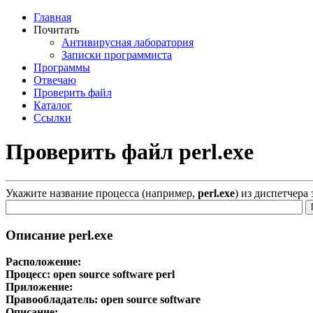
Главная
Почитать
Антивирусная лаборатория
Записки программиста
Программы
Отвечаю
Проверить файл
Каталог
Ссылки
Проверить файл perl.exe
Укажите название процесса (например,
perl.exe
) из диспетчера
Описание perl.exe
Расположение:
Процесс:
open source software perl
Приложение:
Правообладатель:
open source software
Описание: