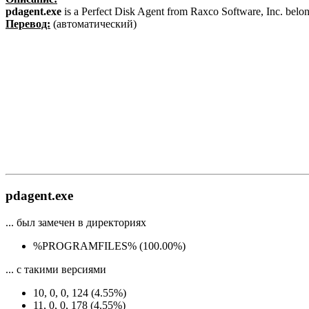
pdagent.exe
is a Perfect Disk Agent from Raxco Software, Inc. belon
Перевод:
(автоматический)
pdagent.exe
... был замечен в директориях
%PROGRAMFILES% (100.00%)
... с такими версиями
10, 0, 0, 124 (4.55%)
11, 0, 0, 178 (4.55%)