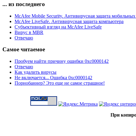
... из последнего
McAfee Mobile Security. Антивирусная защита мобильных
McAfee LiveSafe. Антивирусная защита компьютера
Субъективный взгляд на McAfee LiveSafe
Вирус в MBR
Отвечаю
Самое читаемое
Пробуем найти причину ошибки 0xc0000142
Отвечаю
Как удалить вирусы
Не включается... Ошибка 0xc0000142
Порнобаннер? Это еще не самое страшное!
При копиро