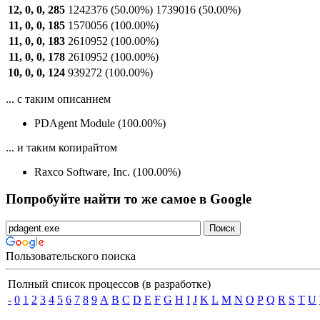
12, 0, 0, 285
1242376
(50.00%)
1739016
(50.00%)
11, 0, 0, 185
1570056
(100.00%)
11, 0, 0, 183
2610952
(100.00%)
11, 0, 0, 178
2610952
(100.00%)
10, 0, 0, 124
939272
(100.00%)
... с таким описанием
PDAgent Module (100.00%)
... и таким копирайтом
Raxco Software, Inc. (100.00%)
Попробуйте найти то же самое в Google
Пользовательского поиска
Полный список процессов (в разработке)
-
0
1
2
3
4
5
6
7
8
9
A
B
C
D
E
F
G
H
I
J
K
L
M
N
O
P
Q
R
S
T
U