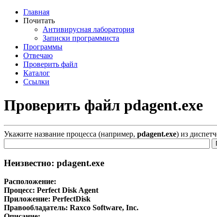
Главная
Почитать
Антивирусная лаборатория
Записки программиста
Программы
Отвечаю
Проверить файл
Каталог
Ссылки
Проверить файл pdagent.exe
Укажите название процесса (например,
pdagent.exe
) из диспет
Неизвестно: pdagent.exe
Расположение:
Процесс:
Perfect Disk Agent
Приложение:
PerfectDisk
Правообладатель:
Raxco Software, Inc.
Описание: