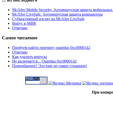
McAfee Mobile Security. Антивирусная защита мобильных
McAfee LiveSafe. Антивирусная защита компьютера
Субъективный взгляд на McAfee LiveSafe
Вирус в MBR
Отвечаю
Самое читаемое
Пробуем найти причину ошибки 0xc0000142
Отвечаю
Как удалить вирусы
Не включается... Ошибка 0xc0000142
Порнобаннер? Это еще не самое страшное!
При копиро