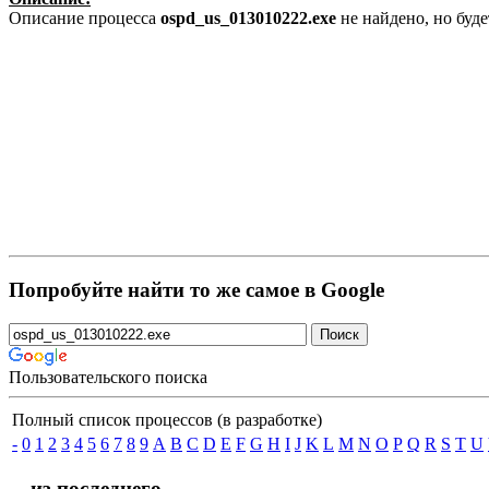
Описание процесса
ospd_us_013010222.exe
не найдено, но буд
Попробуйте найти то же самое в Google
Пользовательского поиска
Полный список процессов (в разработке)
-
0
1
2
3
4
5
6
7
8
9
A
B
C
D
E
F
G
H
I
J
K
L
M
N
O
P
Q
R
S
T
U
... из последнего