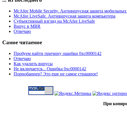
McAfee Mobile Security. Антивирусная защита мобильных
McAfee LiveSafe. Антивирусная защита компьютера
Субъективный взгляд на McAfee LiveSafe
Вирус в MBR
Отвечаю
Самое читаемое
Пробуем найти причину ошибки 0xc0000142
Отвечаю
Как удалить вирусы
Не включается... Ошибка 0xc0000142
Порнобаннер? Это еще не самое страшное!
При копиро