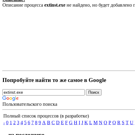
Описание процесса
extinst.exe
не найдено, но будет добавлено
Попробуйте найти то же самое в Google
Пользовательского поиска
Полный список процессов (в разработке)
-
0
1
2
3
4
5
6
7
8
9
A
B
C
D
E
F
G
H
I
J
K
L
M
N
O
P
Q
R
S
T
U
... из последнего