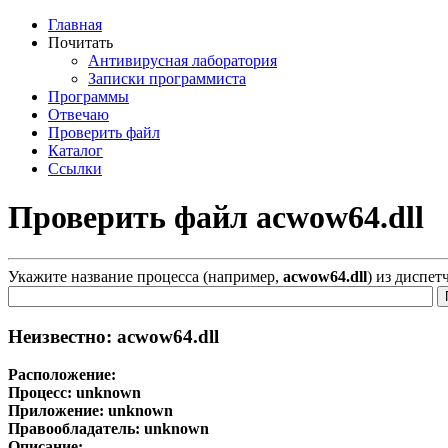
Главная
Почитать
Антивирусная лаборатория
Записки программиста
Программы
Отвечаю
Проверить файл
Каталог
Ссылки
Проверить файл acwow64.dll
Укажите название процесса (например,
acwow64.dll
) из диспет
Неизвестно: acwow64.dll
Расположение:
Процесс:
unknown
Приложение:
unknown
Правообладатель:
unknown
Описание: