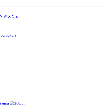
V
W
X
Y
Z
_
 устройств