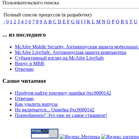
Пользовательского поиска
Полный список процессов (в разработке)
-
0
1
2
3
4
5
6
7
8
9
A
B
C
D
E
F
G
H
I
J
K
L
M
N
O
P
Q
R
S
T
U
... из последнего
McAfee Mobile Security. Антивирусная защита мобильных
McAfee LiveSafe. Антивирусная защита компьютера
Субъективный взгляд на McAfee LiveSafe
Вирус в MBR
Отвечаю
Самое читаемое
Пробуем найти причину ошибки 0xc0000142
Отвечаю
Как удалить вирусы
Не включается... Ошибка 0xc0000142
Порнобаннер? Это еще не самое страшное!