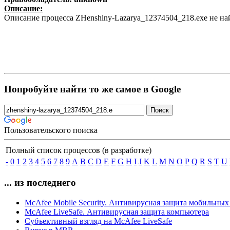
Описание:
Описание процесса ZHenshiny-Lazarya_12374504_218.exe не на
Попробуйте найти то же самое в Google
Пользовательского поиска
Полный список процессов (в разработке)
-
0
1
2
3
4
5
6
7
8
9
A
B
C
D
E
F
G
H
I
J
K
L
M
N
O
P
Q
R
S
T
U
... из последнего
McAfee Mobile Security. Антивирусная защита мобильных
McAfee LiveSafe. Антивирусная защита компьютера
Субъективный взгляд на McAfee LiveSafe