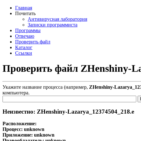
Главная
Почитать
Антивирусная лаборатория
Записки программиста
Программы
Отвечаю
Проверить файл
Каталог
Ссылки
Проверить файл ZHenshiny-La
Укажите название процесса (например,
ZHenshiny-Lazarya_12
компьютера.
Неизвестно: ZHenshiny-Lazarya_12374504_218.e
Расположение:
Процесс:
unknown
Приложение:
unknown
Правообладатель:
unknown