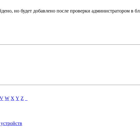
йдено, но будет добавлено после проверки администратором в б
V
W
X
Y
Z
_
 устройств