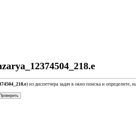
zarya_12374504_218.e
374504_218.e
) из диспетчера задач в окно поиска и определите, 