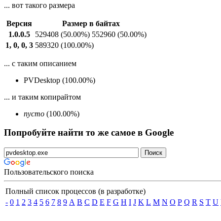
... вот такого размера
Версия
Размер в байтах
1.0.0.5
529408
(50.00%)
552960
(50.00%)
1, 0, 0, 3
589320
(100.00%)
... с таким описанием
PVDesktop (100.00%)
... и таким копирайтом
пусто
(100.00%)
Попробуйте найти то же самое в Google
Пользовательского поиска
Полный список процессов (в разработке)
-
0
1
2
3
4
5
6
7
8
9
A
B
C
D
E
F
G
H
I
J
K
L
M
N
O
P
Q
R
S
T
U