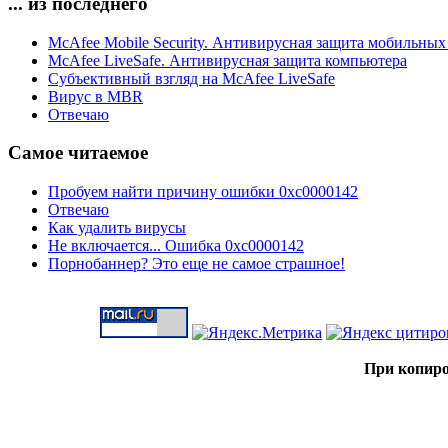
... из последнего
McAfee Mobile Security. Антивирусная защита мобильных
McAfee LiveSafe. Антивирусная защита компьютера
Субъективный взгляд на McAfee LiveSafe
Вирус в MBR
Отвечаю
Самое читаемое
Пробуем найти причину ошибки 0xc0000142
Отвечаю
Как удалить вирусы
Не включается... Ошибка 0xc0000142
Порнобаннер? Это еще не самое страшное!
При копиро