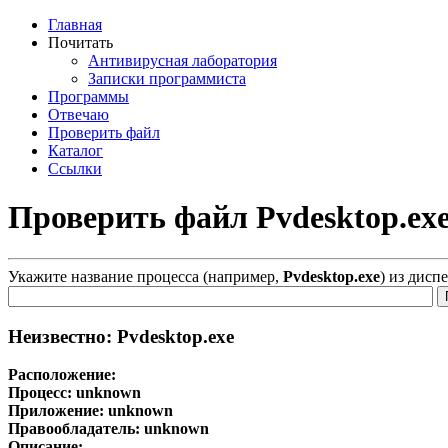
Главная
Почитать
Антивирусная лаборатория
Записки программиста
Программы
Отвечаю
Проверить файл
Каталог
Ссылки
Проверить файл Pvdesktop.ex
Укажите название процесса (например,
Pvdesktop.exe
) из дисп
Неизвестно: Pvdesktop.exe
Расположение:
Процесс:
unknown
Приложение:
unknown
Правообладатель:
unknown
Описание: